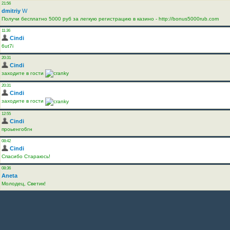
21:56
dmitriy
W
Получи бесплатно 5000 руб за легкую регистрацию в казино - http://bonus5000rub.com
11:36
Cindi
6ut7i
20:31
Cindi
заходите в гости
20:31
Cindi
заходите в гости
12:55
Cindi
проьенго6гн
08:42
Cindi
Спасибо Стараюсь!
08:36
Aneta
Молодец, Светик!